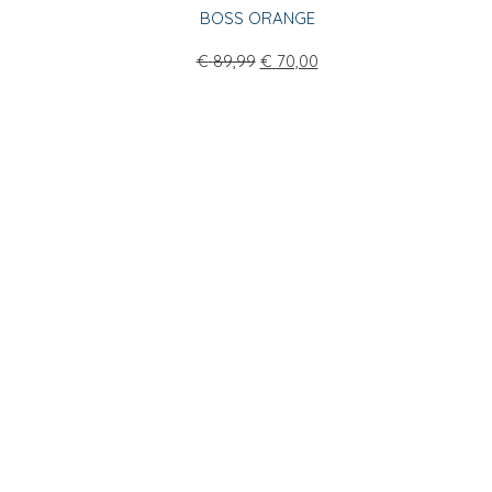
BOSS ORANGE
€
89,99
€
70,00
TOER
 ook schoenen, sokken en andere
de veilige portemonnees van
Secrid
. Bij Patrick
op het gebied van mannenmode.
GADVIES
n is het adres voor de man die goed voor de dag