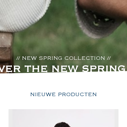
// NEW SPRING COLLECTION //
VER THE NEW SPRING
NIEUWE PRODUCTEN