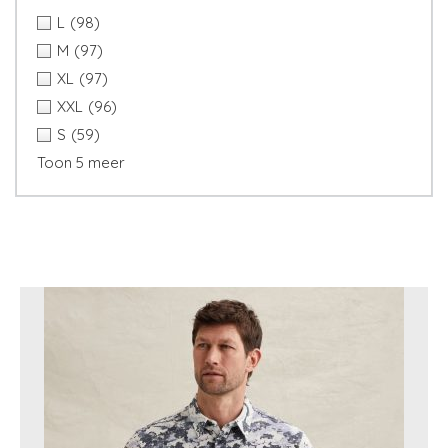
L
(98)
M
(97)
XL
(97)
XXL
(96)
S
(59)
Toon 5 meer