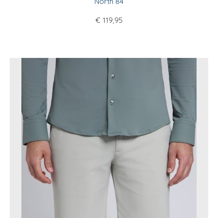
North 84
€
119,95