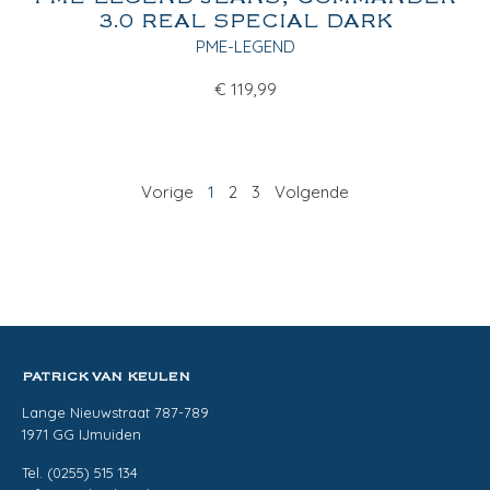
3.0 REAL SPECIAL DARK
PME-LEGEND
€
119,99
Vorige
1
2
3
Volgende
PATRICK VAN KEULEN
Lange Nieuwstraat 787-789
1971 GG IJmuiden
Tel. (0255) 515 134