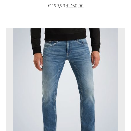
€
199,99
€
150,00