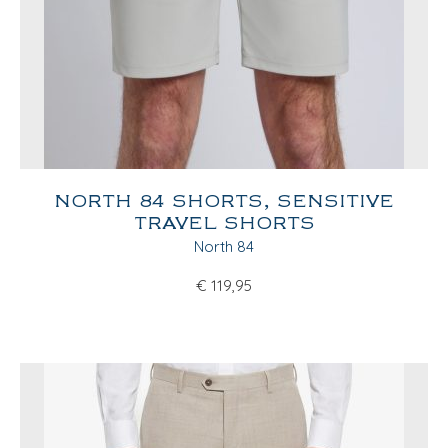
NORTH 84 SHORTS, SENSITIVE
TRAVEL SHORTS
North 84
€
119,95