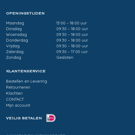
OPENINGSTIJDEN
Maandag
13:00 – 18:00 uur
Dinsdag
09:30 – 18:00 uur
Woensdag
09:30 – 18:00 uur
Donderdag
09:30 – 18:00 uur
Vrijdag
09:30 – 18:00 uur
Zaterdag
09:30 – 17:00 uur
Zondag
Gesloten
KLANTENSERVICE
Bestellen en Levering
Retourneren
Klachten
CONTACT
Mijn account
VEILIG BETALEN