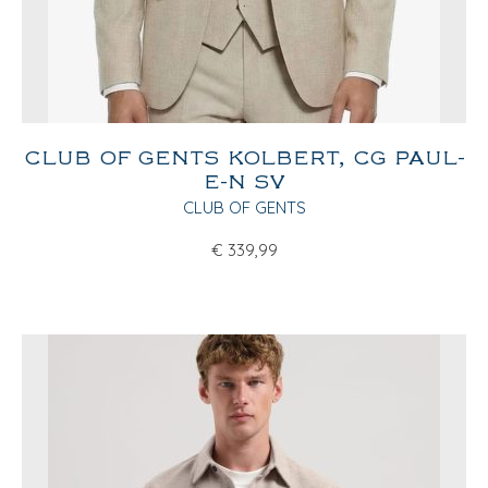
CLUB OF GENTS KOLBERT, CG PAUL-
E-N SV
CLUB OF GENTS
€
339,99