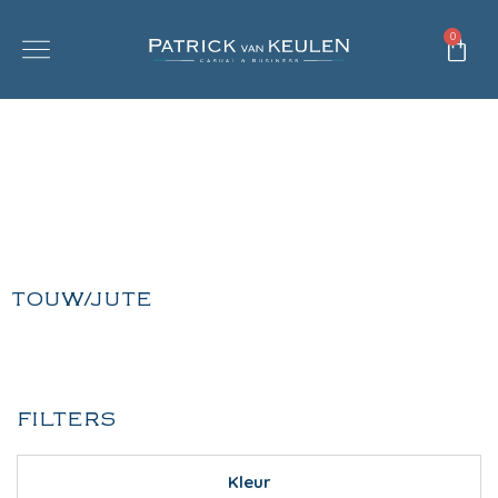
0
TOUW/JUTE
FILTERS
Kleur