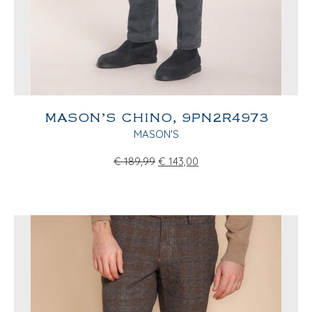
MASON’S CHINO, 9PN2R4973
MASON'S
€
189,99
€
143,00