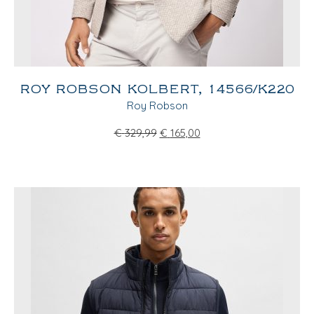
ROY ROBSON KOLBERT, 14566/K220
Roy Robson
€
329,99
€
165,00