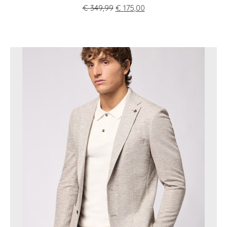
€
349,99
€
175,00