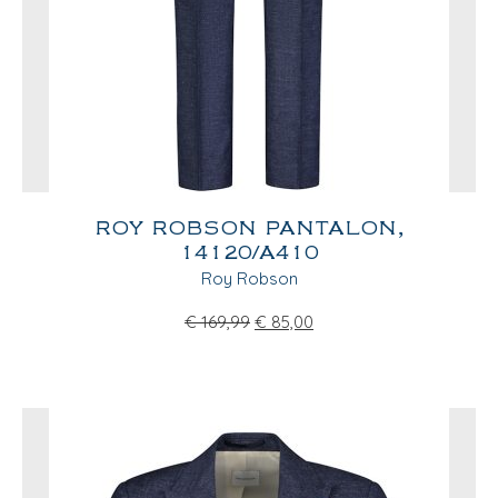
ROY ROBSON PANTALON,
14120/A410
Roy Robson
€
169,99
€
85,00