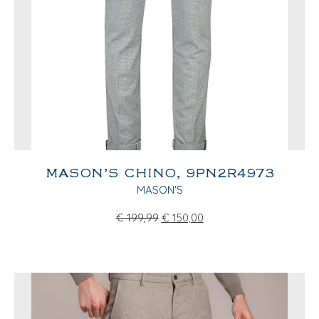
MASON’S CHINO, 9PN2R4973
MASON'S
€
199,99
€
150,00