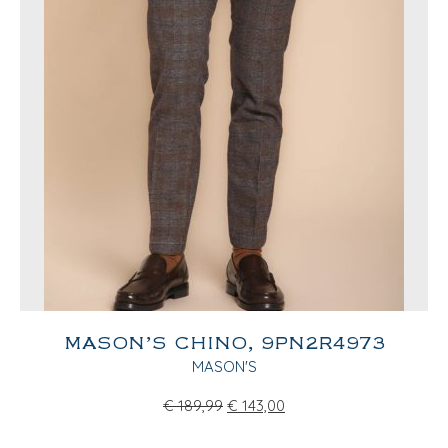
MASON’S CHINO, 9PN2R4973
MASON'S
€
189,99
€
143,00