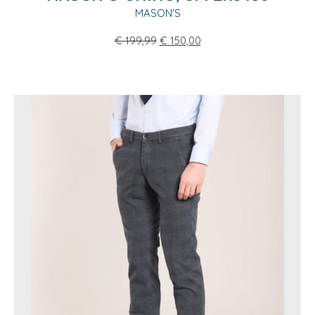
MASON'S
€
199,99
€
150,00