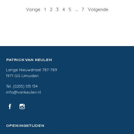
Vorige
1
2
3
4
5
…
7
Volgende
PATRICK VAN KEULEN
Lange Nieuwstraat 787-789
1971 GG IJmuiden
Tel. (0255) 515 134
info@vankeulen.nl
OPENINGSTIJDEN