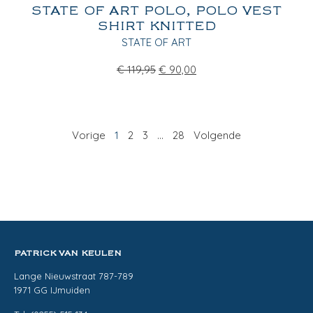
STATE OF ART POLO, POLO VEST
SHIRT KNITTED
STATE OF ART
€
119,95
€
90,00
Vorige
1
2
3
…
28
Volgende
PATRICK VAN KEULEN
Lange Nieuwstraat 787-789
1971 GG IJmuiden