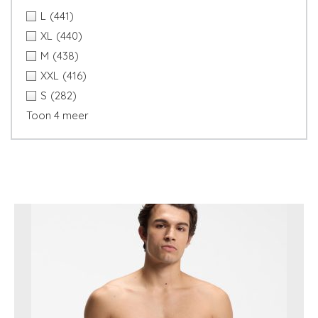
L
(441)
XL
(440)
M
(438)
XXL
(416)
S
(282)
Toon 4 meer