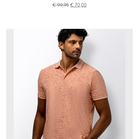
€
99,95
€
70,00