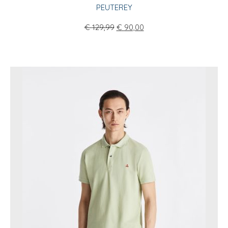
PEUTEREY
€
129,99
€
90,00