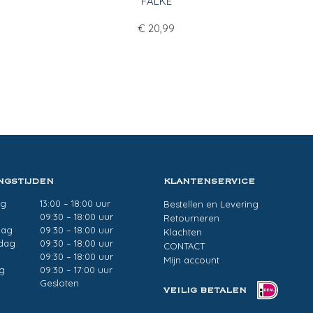
FALKE
€
20,99
NGSTIJDEN
KLANTENSERVICE
ag
13:00 – 18:00 uur
Bestellen en Levering
g
09:30 – 18:00 uur
Retourneren
dag
09:30 – 18:00 uur
Klachten
dag
09:30 – 18:00 uur
CONTACT
09:30 – 18:00 uur
Mijn account
g
09:30 – 17:00 uur
Gesloten
VEILIG BETALEN