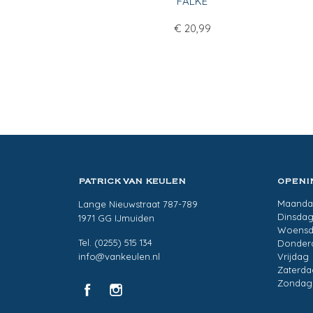
FALKE
€
20,99
PATRICK VAN KEULEN
OPENI
Maand
Lange Nieuwstraat 787-789
Dinsda
1971 GG IJmuiden
Woens
Tel. (0255) 515 134
Donder
info@vankeulen.nl
Vrijdag
Zaterda
Zondag