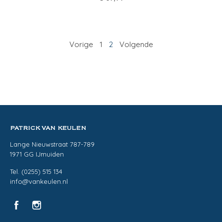
Vorige
1
2
Volgende
PATRICK VAN KEULEN
Lange Nieuwstraat 787-789
1971 GG IJmuiden
Tel. (0255) 515 134
info@vankeulen.nl