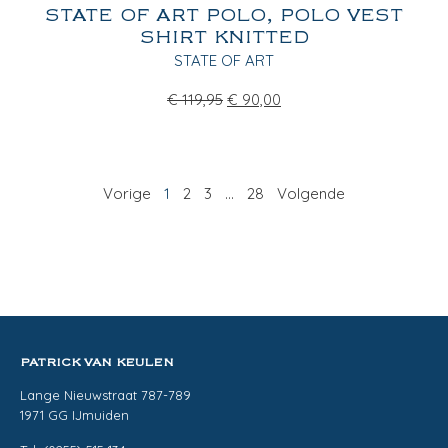
STATE OF ART POLO, POLO VEST
SHIRT KNITTED
STATE OF ART
€
119,95
€
90,00
Vorige
1
2
3
…
28
Volgende
PATRICK VAN KEULEN
Lange Nieuwstraat 787-789
1971 GG IJmuiden