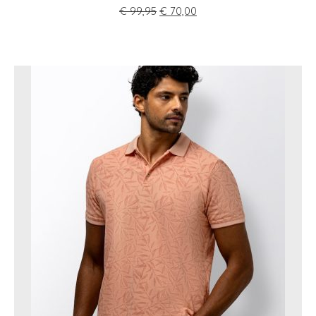
€
99,95
€
70,00