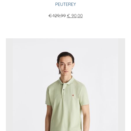
PEUTEREY
€
129,99
€
90,00