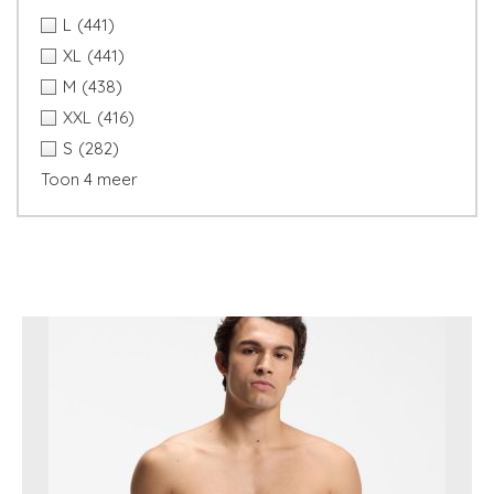
L
(441)
XL
(441)
M
(438)
XXL
(416)
S
(282)
Toon 4 meer