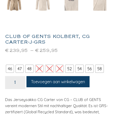
CLUB OF GENTS KOLBERT, CG
CARTER-J-GRS
€
239,95
–
€
259,95
46
47
48
49
50
51
52
54
56
58
Toevoegen aan winkelwagen
Das Jerseysakko CG Carter von CG – CLUB of GENTS
vereint modernen Stil mit nachhaltiger Qualität. Es ist GRS-
zertifiziert (Global Recycled Standard), was bedeutet,