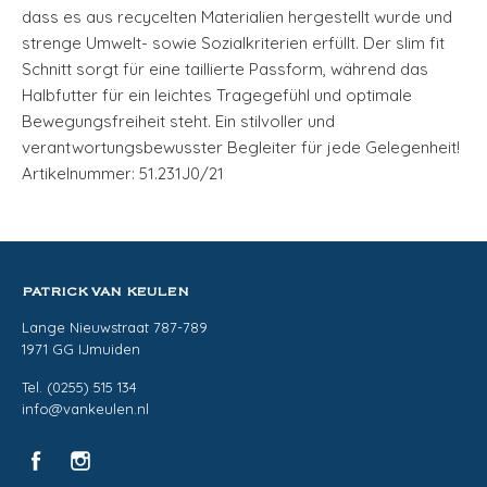
dass es aus recycelten Materialien hergestellt wurde und
strenge Umwelt- sowie Sozialkriterien erfüllt. Der slim fit
Schnitt sorgt für eine taillierte Passform, während das
Halbfutter für ein leichtes Tragegefühl und optimale
Bewegungsfreiheit steht. Ein stilvoller und
verantwortungsbewusster Begleiter für jede Gelegenheit!
Artikelnummer: 51.231J0/21
PATRICK VAN KEULEN
Lange Nieuwstraat 787-789
1971 GG IJmuiden
Tel. (0255) 515 134
info@vankeulen.nl