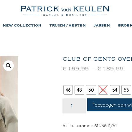
NEW COLLECTION
TRUIEN / VESTEN
JASSEN
BROE
CLUB OF GENTS OVE
€
169,99
–
€
189,99
46
48
50
52
54
56
Toevoegen aan w
Artikelnummer: 61.236J1/51