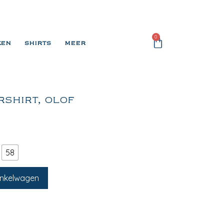
0
KEN
SHIRTS
MEER
RSHIRT, OLOF
58
inkelwagen