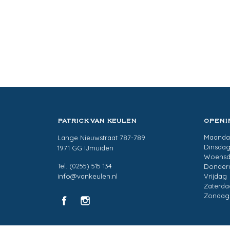
PATRICK VAN KEULEN
OPENI
Maand
Lange Nieuwstraat 787-789
Dinsda
1971 GG IJmuiden
Woens
Tel. (0255) 515 134
Donder
info@vankeulen.nl
Vrijdag
Zaterda
Zondag