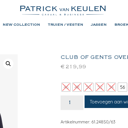
NEW COLLECTION
TRUIEN / VESTEN
JASSEN
BROE
CLUB OF GENTS OVE
€
219,99
46
48
50
52
54
56
Toevoegen aan w
Artikelnummer: 61.248S0/63