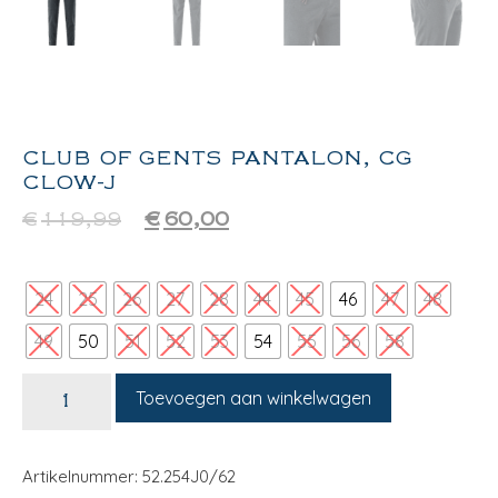
CLUB OF GENTS PANTALON, CG
CLOW-J
€
119,99
€
60,00
24
25
26
27
28
44
45
46
47
48
49
50
51
52
53
54
55
56
58
Toevoegen aan winkelwagen
Artikelnummer: 52.254J0/62