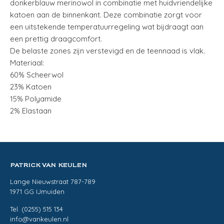
donkerblauw merinowol in combinatie met huidvriendelijke
katoen aan de binnenkant. Deze combinatie zorgt voor
een uitstekende temperatuurregeling wat bijdraagt aan
een prettig draagcomfort.
De belaste zones zijn verstevigd en de teennaad is vlak.
Materiaal:
60% Scheerwol
23% Katoen
15% Polyamide
2% Elastaan
PATRICK VAN KEULEN
Lange Nieuwstraat 787-789
1971 GG IJmuiden
Tel. (0255) 515 134
info@vankeulen.nl