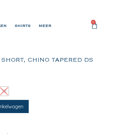
0
KEN
SHIRTS
MEER
SHORT, CHINO TAPERED DS
38
inkelwagen