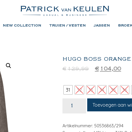
NEW COLLECTION
TRUIEN / VESTEN
JASSEN
BROE
HUGO BOSS ORANGE 
€
129,99
€
104,00
31
32
33
34
35
36
Toevoegen aan w
Artikelnummer: 50536863/294