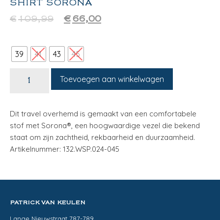
SHIRT SORONA
€
109,99
€
66,00
39
41
43
45
Toevoegen aan winkelwagen
Dit travel overhemd is gemaakt van een comfortabele
stof met Sorona®, een hoogwaardige vezel die bekend
staat om zijn zachtheid, rekbaarheid en duurzaamheid.
Artikelnummer: 132.WSP.024-045
PATRICK VAN KEULEN
Lange Nieuwstraat 787-789