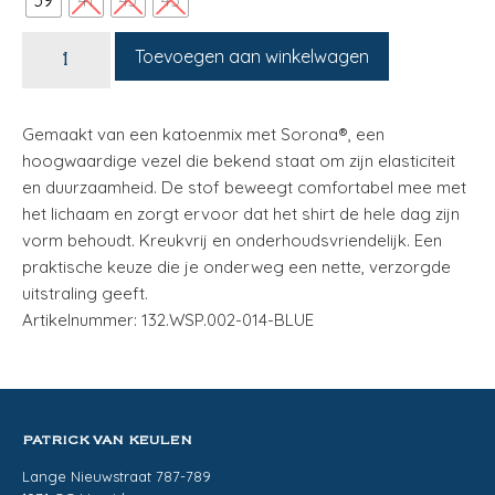
39
41
43
45
Toevoegen aan winkelwagen
Gemaakt van een katoenmix met Sorona®, een
hoogwaardige vezel die bekend staat om zijn elasticiteit
en duurzaamheid. De stof beweegt comfortabel mee met
het lichaam en zorgt ervoor dat het shirt de hele dag zijn
vorm behoudt. Kreukvrij en onderhoudsvriendelijk. Een
praktische keuze die je onderweg een nette, verzorgde
uitstraling geeft.
Artikelnummer: 132.WSP.002-014-BLUE
PATRICK VAN KEULEN
Lange Nieuwstraat 787-789