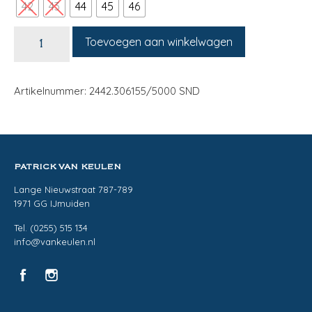
42
43
44
45
46
Toevoegen aan winkelwagen
Artikelnummer: 2442.306155/5000 SND
PATRICK VAN KEULEN
Lange Nieuwstraat 787-789
1971 GG IJmuiden
Tel. (0255) 515 134
info@vankeulen.nl