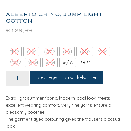
ALBERTO CHINO, JUMP LIGHT
COTTON
€
129,99
31 32
32 34
32/32
33 34
33/32
34 34
34/32
35 34
36 34
36/32
38 34
Toevoegen aan winkelwagen
Extra light summer fabric. Modern, cool look meets
excellent wearing comfort. Very fine yarns ensure a
pleasantly cool feel.
The garment dyed colouring gives the trousers a casual
look.