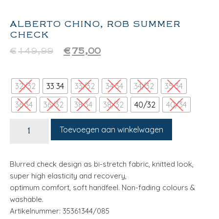
ALBERTO CHINO, ROB SUMMER
CHECK
€
149,99
€
75,00
32/32
33 34
33/32
34 34
34/32
35 34
36 34
36/32
38 34
38/32
40/32
40/34
Toevoegen aan winkelwagen
Blurred check design as bi-stretch fabric, knitted look,
super high elasticity and recovery,
optimum comfort, soft handfeel. Non-fading colours &
washable.
Artikelnummer: 35361344/085