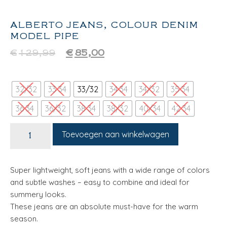
ALBERTO JEANS, COLOUR DENIM
MODEL PIPE
€
129,99
€
85,00
32/32
33 34
33/32
34 34
34/32
35 34
36 34
36/32
38 34
38/32
40/34
42 34
Toevoegen aan winkelwagen
Super lightweight, soft jeans with a wide range of colors
and subtle washes – easy to combine and ideal for
summery looks.
These jeans are an absolute must-have for the warm
season.