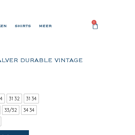
0
KEN
SHIRTS
MEER
ALVER DURABLE VINTAGE
4
31 32
31 34
33/32
34 34