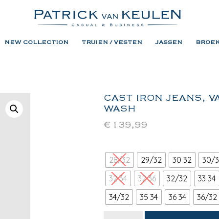
NEW COLLECTION
TRUIEN / VESTEN
JASSEN
BROE
CAST IRON JEANS, V
WASH
€
139,99
28/32
29/32
30 32
30/3
32 34
32 36
32/32
33 34
34/32
35 34
36 34
36/32