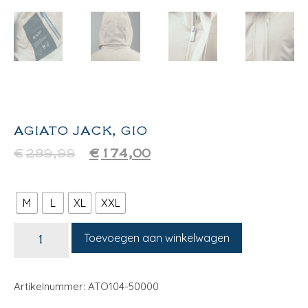
AGIATO JACK, GIO
€
289,99
€
174,00
M
L
XL
XXL
Toevoegen aan winkelwagen
Artikelnummer: ATO104-50000