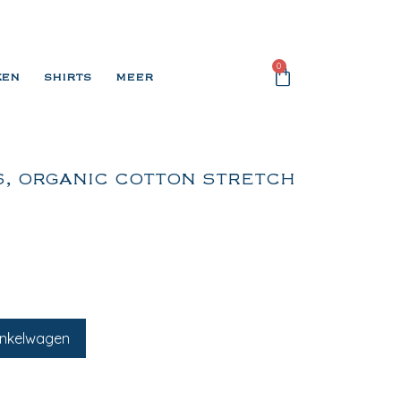
0
KEN
SHIRTS
MEER
, ORGANIC COTTON STRETCH
inkelwagen