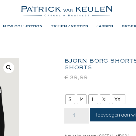
NEW COLLECTION
TRUIEN / VESTEN
JASSEN
BROE
BJORN BORG SHORTS
SHORTS
€
39,99
S
M
L
XL
XXL
Toevoegen aan w