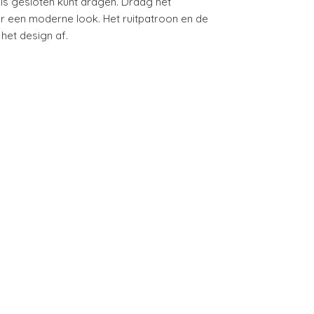
als gesloten kunt dragen. Draag het
or een moderne look. Het ruitpatroon en de
het design af.