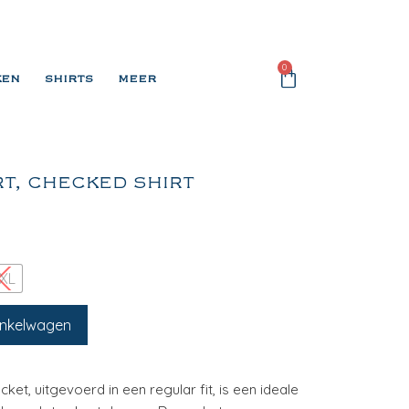
0
KEN
SHIRTS
MEER
RT, CHECKED SHIRT
XL
inkelwagen
cket, uitgevoerd in een regular fit, is een ideale