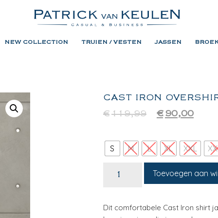
NEW COLLECTION
TRUIEN / VESTEN
JASSEN
BROE
CAST IRON OVERSHI
€
119,99
€
90,00
S
M
L
XL
XXL
XX
Toevoegen aan w
Dit comfortabele Cast Iron shirt ja