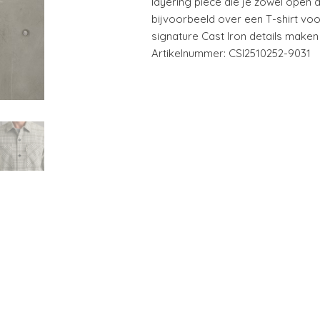
layering piece die je zowel open 
bijvoorbeeld over een T-shirt vo
signature Cast Iron details maken 
Artikelnummer: CSI2510252-9031