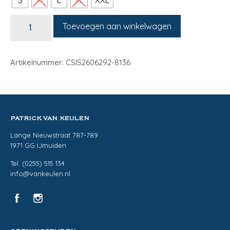
S
M
L
XL
XXL
Toevoegen aan winkelwagen
Artikelnummer: CSIS2606292-8136
PATRICK VAN KEULEN
Lange Nieuwstraat 787-789
1971 GG IJmuiden
Tel. (0255) 515 134
info@vankeulen.nl