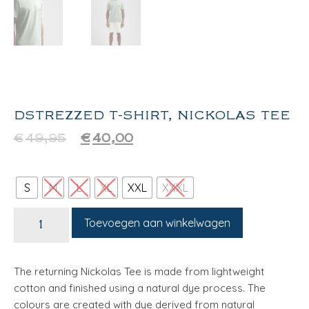
DSTREZZED T-SHIRT, NICKOLAS TEE
€
49,95
€
40,00
S
M
L
XL
XXL
XXXL
Toevoegen aan winkelwagen
The returning Nickolas Tee is made from lightweight
cotton and finished using a natural dye process. The
colours are created with dye derived from natural