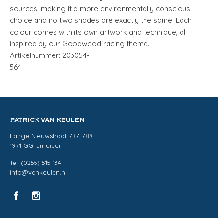
sources, making it a more environmentally conscious
choice and no two shades are exactly the same. Each
colour comes with its own artwork and technique, all
inspired by our Goodwood racing theme.
Artikelnummer: 203054-
564
PATRICK VAN KEULEN
Lange Nieuwstraat 787-789
1971 GG IJmuiden
Tel. (0255) 515 134
info@vankeulen.nl