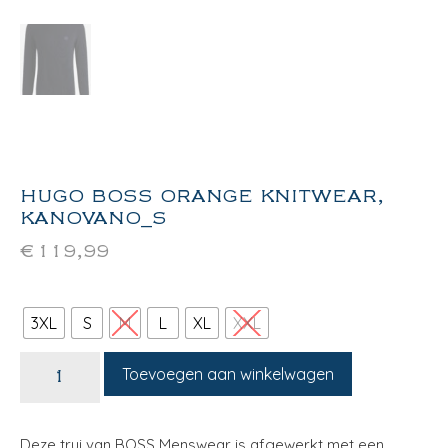
HUGO BOSS ORANGE KNITWEAR,
KANOVANO_S
€
119,99
3XL
S
M
L
XL
XXL
Toevoegen aan winkelwagen
Deze trui van BOSS Menswear is afgewerkt met een