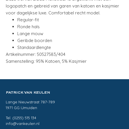
logopatch en gebreid van garen van katoen en kasjmier
voor dagelijkse luxe. Comfortabel recht model.
Regular-fit
Ronde hals
Lange mouw
Geribde boorden
Standaardlengte
Artikelnummer: 50527583/404
Samenstelling: 95% Katoen, 5% Kasjmier
PATRICK VAN KEULEN
Lange Nieuwstraat 787-789
1971 GG IJmuiden
Tel. (0255) 515 134
info@vankeulen.nl