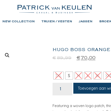
NEW COLLECTION
TRUIEN / VESTEN
JASSEN
BROE
HUGO BOSS ORANGE
€
89,99
€
70,00
3XL
S
M
L
XL
XX
Toevoegen aan w
Featuring a woven logo patch, thi