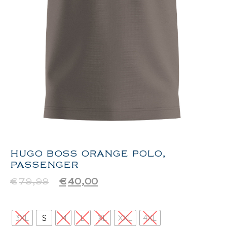
HUGO BOSS ORANGE POLO,
PASSENGER
€
79,99
€
40,00
3XL
S
M
L
XL
XXL
4XL