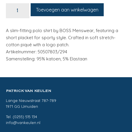
Toevoegen aan winkelwagen
A slim-fitting polo shirt by BOSS Menswear, featuring a
short placket for sporty style. Crafted in soft stretch-
cotton piqué with a logo patch.
Artikelnummer: 50507803/294
Samenstelling: 95% katoen, 5% Elastaan
PATRICK VAN KEULEN
Lange Nieuwstraat 787-789
1971 GG IJmuiden
Tel. (0255) 515 134
info@vankeulen.nl