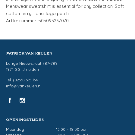
Menswear sweatshirt is essential for any collection. Soft
cotton terry. Tonal logo patch.
Artikelnummer: 50509323/070
PATRICK VAN KEULEN
Lange Nieuwstraat 787-789
1971 GG IJmuiden
Tel. (0255) 515 134
info@vankeulen.nl
OPENINGSTIJDEN
Maandag
13:00 – 18:00 uur