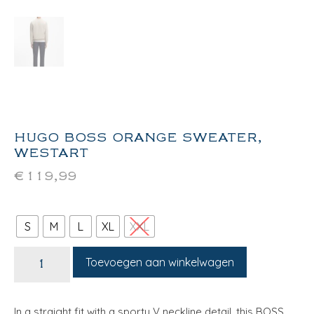
HUGO BOSS ORANGE SWEATER,
WESTART
€
119,99
S
M
L
XL
XXL
Toevoegen aan winkelwagen
In a straight fit with a sporty V neckline detail, this BOSS