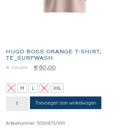
HUGO BOSS ORANGE T-SHIRT,
TE_SURFWASH
€
79,99
€
60,00
S
M
L
XL
XXL
Toevoegen aan winkelwagen
Artikelnummer: 50561873/690