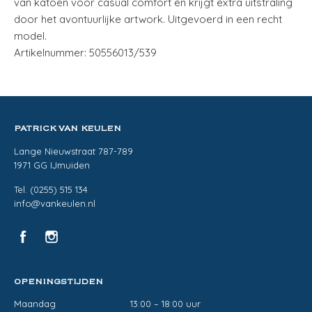
van katoen voor casual comfort en krijgt extra uitstraling
door het avontuurlijke artwork. Uitgevoerd in een recht
model.
Artikelnummer: 50556013/539
PATRICK VAN KEULEN
Lange Nieuwstraat 787-789
1971 GG IJmuiden
Tel. (0255) 515 134
info@vankeulen.nl
OPENINGSTIJDEN
Maandag
13:00 – 18:00 uur