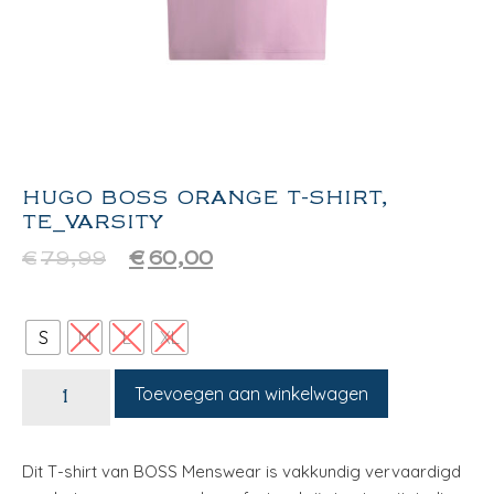
HUGO BOSS ORANGE T-SHIRT,
TE_VARSITY
€
79,99
€
60,00
S
M
L
XL
Toevoegen aan winkelwagen
Dit T-shirt van BOSS Menswear is vakkundig vervaardigd