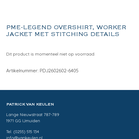
PME-LEGEND OVERSHIRT, WORKER
JACKET MET STITCHING DETAILS
Dit product is momenteel niet op voorraad.
Artikelnummer: PDJ2602602-6405
PATRICK VAN KEULEN
Lange Nieuwstraat 787-789
1971 GG IJmuiden
Tel. (0255) 515 134
info@vankeulen.nl