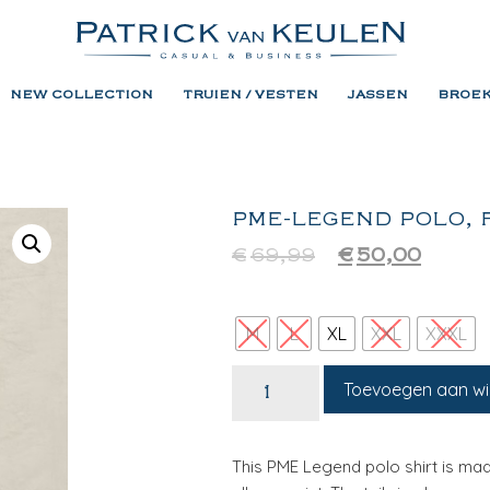
NEW COLLECTION
TRUIEN / VESTEN
JASSEN
BROE
PME-LEGEND POLO, F
€
69,99
€
50,00
M
L
XL
XXL
XXXL
Toevoegen aan w
This PME Legend polo shirt is mad