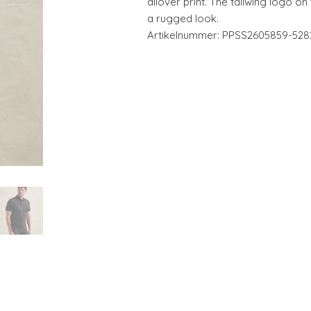
allover print. The tailwing logo on
a rugged look.
Artikelnummer: PPSS2605859-528