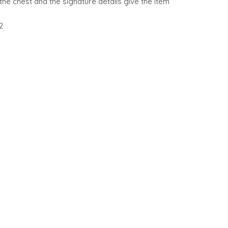
 the chest and the signature details give the item
2