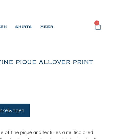
0
KEN
SHIRTS
MEER
INE PIQUE ALLOVER PRINT
inkelwagen
e of fine piqué and features a multicolored