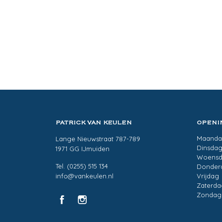
PATRICK VAN KEULEN
OPENI
Maand
Lange Nieuwstraat 787-789
Dinsda
1971 GG IJmuiden
Woens
Tel. (0255) 515 134
Donder
info@vankeulen.nl
Vrijdag
Zaterda
Zondag