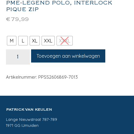
PME-LEGEND POLO, INTERLOCK
PIQUE ZIP
€
79,99
M
L
XL
XXL
XXXL
Toevoegen aan winkelwagen
Artikelnummer: PPSS2606869-7013
PATRICK VAN KEULEN
Lange Nieuwstraat 787-789
1971 GG IJmuiden