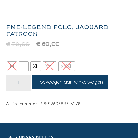
PME-LEGEND POLO, JAQUARD
PATROON
€
79,99
€
60,00
M
L
XL
XXL
XXXL
Toevoegen aan winkelwagen
Artikelnummer: PPSS2603883-5278
PATRICK VAN KEULEN