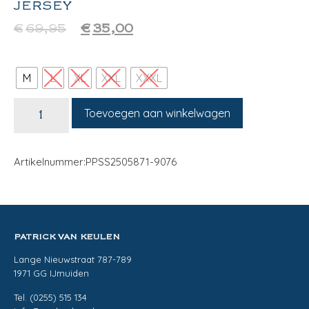
JERSEY
€
69,95
€
35,00
M
L
XL
XXL
XXXL
Toevoegen aan winkelwagen
Artikelnummer:PPSS2505871-9076
PATRICK VAN KEULEN
Lange Nieuwstraat 787-789
1971 GG IJmuiden
Tel. (0255) 515 134