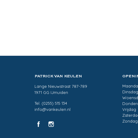
PATRICK VAN KEULEN
OPENI
Maand
Lange Nieuwstraat 787-789
Dinsda
1971 GG IJmuiden
Woens
Tel. (0255) 515 134
Donder
info@vankeulen.nl
Vrijdag
Zaterda
Zondag