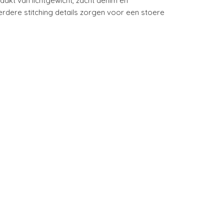
kt van lichtgewicht, zacht denim en
rdere stitching details zorgen voor een stoere