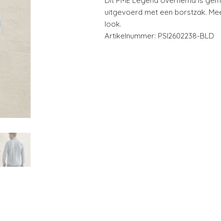
Dit PME Legend overhemd is gemaa
uitgevoerd met een borstzak. Mee
look.
Artikelnummer: PSI2602238-BLD