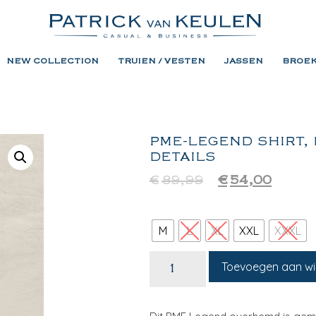
NEW COLLECTION
TRUIEN / VESTEN
JASSEN
BROE
PME-LEGEND SHIRT, 
DETAILS
€
89,99
€
54,00
M
L
XL
XXL
XXXL
Toevoegen aan w