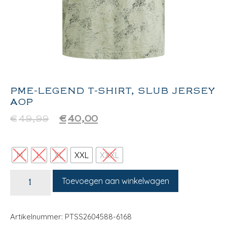
PME-LEGEND T-SHIRT, SLUB JERSEY
AOP
€
49,99
€
40,00
M
L
XL
XXL
XXXL
Toevoegen aan winkelwagen
Artikelnummer: PTSS2604588-6168