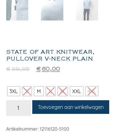
STATE OF ART KNITWEAR,
PULLOVER V-NECK PLAIN
€
99,95
€
60,00
3XL
S
M
L
XL
XXL
4XL
Toevoegen aan winkelwagen
Artikelnummer: 12116120-5100