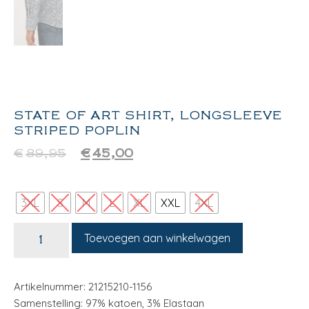
STATE OF ART SHIRT, LONGSLEEVE
STRIPED POPLIN
€
89,95
€
45,00
3XL
S
M
L
XL
XXL
4XL
Toevoegen aan winkelwagen
Artikelnummer: 21215210-1156
Samenstelling: 97% katoen, 3% Elastaan