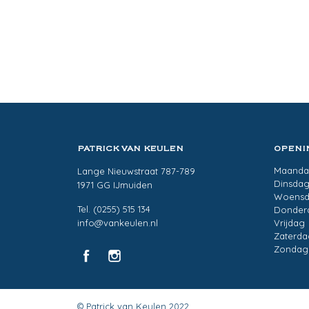
PATRICK VAN KEULEN
OPENI
Maand
Lange Nieuwstraat 787-789
Dinsda
1971 GG IJmuiden
Woens
Tel. (0255) 515 134
Donder
info@vankeulen.nl
Vrijdag
Zaterda
Zondag
© Patrick van Keulen 2022