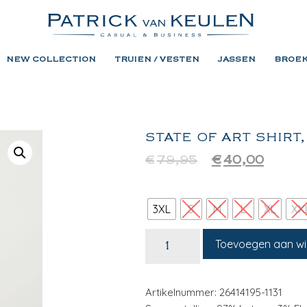
NEW COLLECTION
TRUIEN / VESTEN
JASSEN
BROE
STATE OF ART SHIRT,
€
79,95
€
40,00
3XL
S
M
L
XL
XX
Toevoegen aan w
Artikelnummer: 26414195-1131