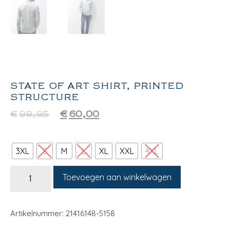
STATE OF ART SHIRT, PRINTED
STRUCTURE
€
99,95
€
60,00
3XL
S
M
L
XL
XXL
4XL
Toevoegen aan winkelwagen
Artikelnummer: 21416148-5158