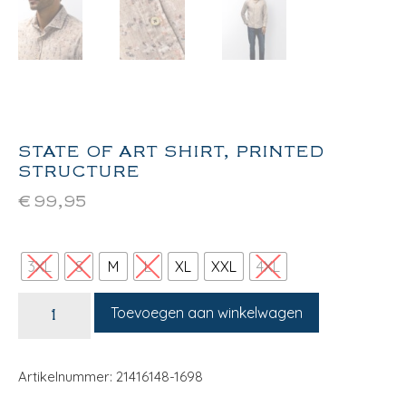
STATE OF ART SHIRT, PRINTED
STRUCTURE
€
99,95
3XL
S
M
L
XL
XXL
4XL
Toevoegen aan winkelwagen
Artikelnummer: 21416148-1698