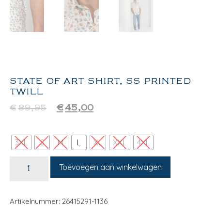
STATE OF ART SHIRT, SS PRINTED
TWILL
€
89,95
€
45,00
3XL
S
M
L
XL
XXL
4XL
Toevoegen aan winkelwagen
Artikelnummer: 26415291-1136