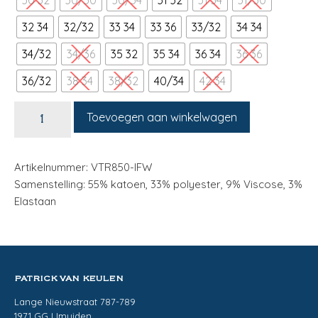
30 32
30/30
30/34
31 32
31 34
31/30
32 34
32/32
33 34
33 36
33/32
34 34
34/32
34/36
35 32
35 34
36 34
36 36
36/32
38 34
38/32
40/34
42 34
Toevoegen aan winkelwagen
Artikelnummer: VTR850-IFW
Samenstelling: 55% katoen, 33% polyester, 9% Viscose, 3%
Elastaan
PATRICK VAN KEULEN
Lange Nieuwstraat 787-789
1971 GG IJmuiden