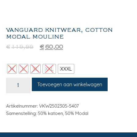
VANGUARD KNITWEAR, COTTON
MODAL MOULINE
€
119,99
€
60,00
M
L
XL
XXL
XXXL
Toevoegen aan winkelwagen
Artikelnummer: VKW2502305-5407
Samenstelling: 50% katoen, 50% Modal