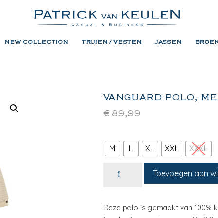
NEW COLLECTION
TRUIEN / VESTEN
JASSEN
BROE
VANGUARD POLO, ME
€
89,99
M
L
XL
XXL
XXXL
Toevoegen aan w
Deze polo is gemaakt van 100% kat