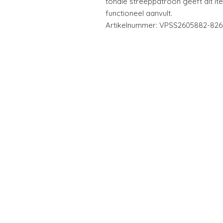
tonale streeppatroon geeft dit it
functioneel aanvult.
Artikelnummer: VPSS2605882-826