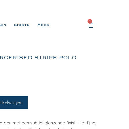
0
KEN
SHIRTS
MEER
RCERISED STRIPE POLO
inkelwagen
oen met een subtiel glanzende finish. Het fijne,